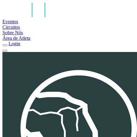
Eventos
Circuitos
Sobre Nós
Área de Atleta
Login