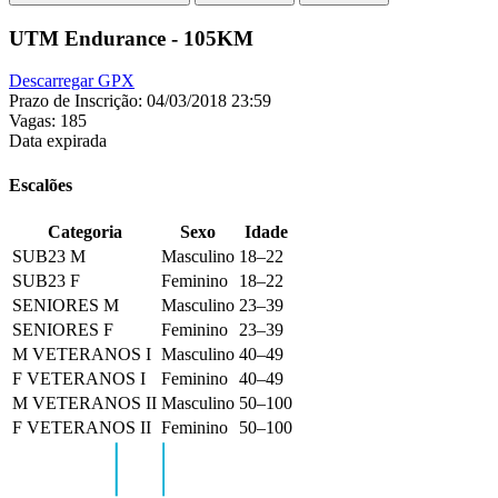
UTM Endurance - 105KM
Descarregar GPX
Prazo de Inscrição:
04/03/2018 23:59
Vagas:
185
Data expirada
Escalões
Categoria
Sexo
Idade
SUB23 M
Masculino
18–22
SUB23 F
Feminino
18–22
SENIORES M
Masculino
23–39
SENIORES F
Feminino
23–39
M VETERANOS I
Masculino
40–49
F VETERANOS I
Feminino
40–49
M VETERANOS II
Masculino
50–100
F VETERANOS II
Feminino
50–100