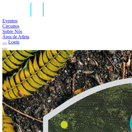
Eventos
Circuitos
Sobre Nós
Área de Atleta
Login