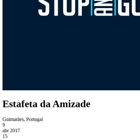
Estafeta da Amizade
Guimarães, Portugal
9
abr 2017
15