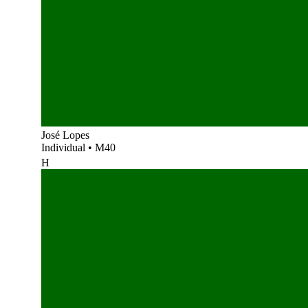
José Lopes
Individual
•
M40
H