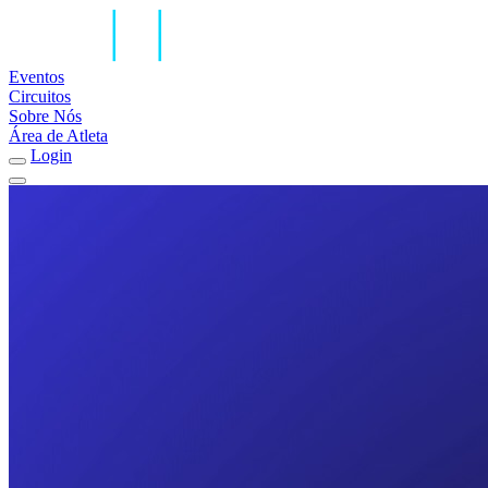
Eventos
Circuitos
Sobre Nós
Área de Atleta
Login