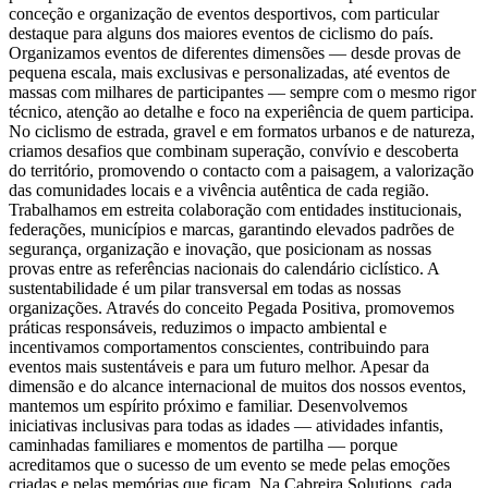
conceção e organização de eventos desportivos, com particular
destaque para alguns dos maiores eventos de ciclismo do país.
Organizamos eventos de diferentes dimensões — desde provas de
pequena escala, mais exclusivas e personalizadas, até eventos de
massas com milhares de participantes — sempre com o mesmo rigor
técnico, atenção ao detalhe e foco na experiência de quem participa.
No ciclismo de estrada, gravel e em formatos urbanos e de natureza,
criamos desafios que combinam superação, convívio e descoberta
do território, promovendo o contacto com a paisagem, a valorização
das comunidades locais e a vivência autêntica de cada região.
Trabalhamos em estreita colaboração com entidades institucionais,
federações, municípios e marcas, garantindo elevados padrões de
segurança, organização e inovação, que posicionam as nossas
provas entre as referências nacionais do calendário ciclístico. A
sustentabilidade é um pilar transversal em todas as nossas
organizações. Através do conceito Pegada Positiva, promovemos
práticas responsáveis, reduzimos o impacto ambiental e
incentivamos comportamentos conscientes, contribuindo para
eventos mais sustentáveis e para um futuro melhor. Apesar da
dimensão e do alcance internacional de muitos dos nossos eventos,
mantemos um espírito próximo e familiar. Desenvolvemos
iniciativas inclusivas para todas as idades — atividades infantis,
caminhadas familiares e momentos de partilha — porque
acreditamos que o sucesso de um evento se mede pelas emoções
criadas e pelas memórias que ficam. Na Cabreira Solutions, cada