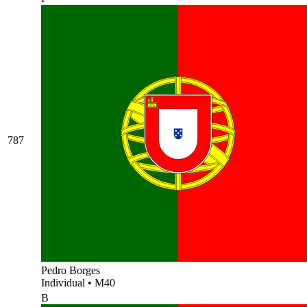
787
Pedro Borges
Individual
•
M40
B