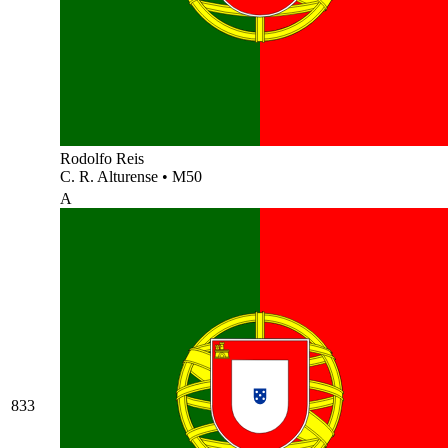
Rodolfo Reis
C. R. Alturense
•
M50
A
833