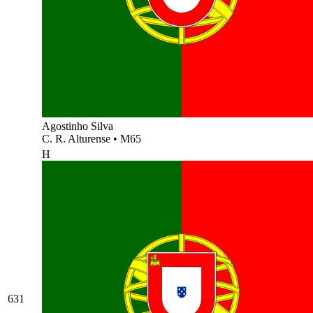
Agostinho Silva
C. R. Alturense
•
M65
H
631