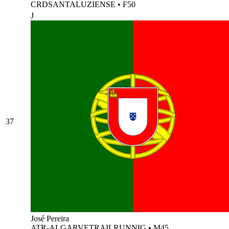
CRDSANTALUZIENSE
•
F50
J
37
José Pereira
ATR-ALGARVETRAILRUNNIG
•
M45