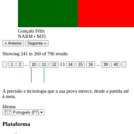
Gonçalo Félix
NARM
•
M35
« Anterior
Seguinte »
Showing
241
to
260
of
796
results
...
13
...
1
2
10
11
12
14
15
16
39
40
A precisão e tecnologia que a sua prova merece, desde a partida até
à meta.
Idioma
Plataforma