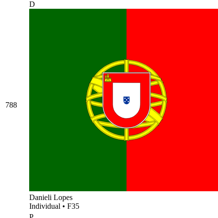
D
788
Danieli Lopes
Individual
•
F35
P