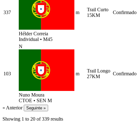
Trail Curto
337
m
Confirmado
15KM
Hélder Correia
Individual
•
M45
N
Trail Longo
103
m
Confirmado
27KM
Nuno Moura
CTOE
•
SEN M
« Anterior
Seguinte »
Showing
1
to
20
of
339
results