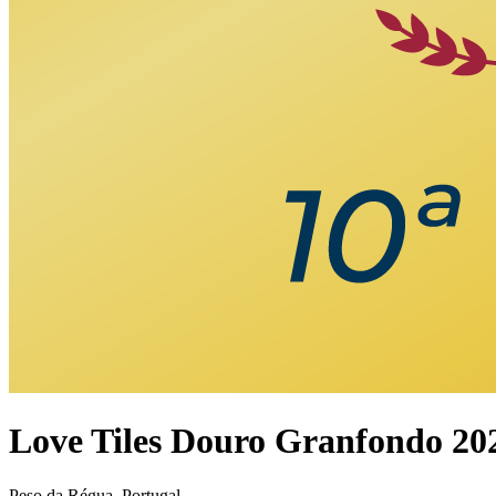
Love Tiles Douro Granfondo 20
Peso da Régua, Portugal