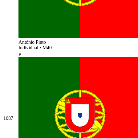
António Pinto
Individual
•
M40
P
1087