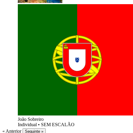
João Sobreiro
Individual
•
SEM ESCALÃO
« Anterior
Seguinte »