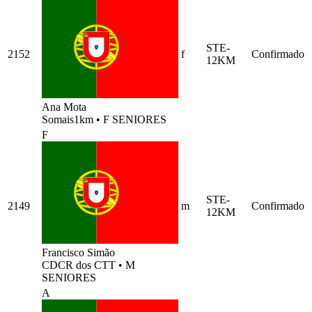
STE-
2152
f
Confirmado
12KM
Ana Mota
Somais1km
•
F SENIORES
F
STE-
2149
m
Confirmado
12KM
Francisco Simão
CDCR dos CTT
•
M
SENIORES
A