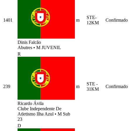
STE-
1401
m
Confirmado
12KM
Dinis Falcão
Abutres
•
M JUVENIL
R
STE -
239
m
Confirmado
31KM
Ricardo Ávila
Clube Independente De
Atletismo Ilha Azul
•
M Sub
23
D