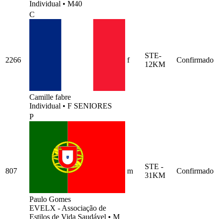
Individual
•
M40
C
STE-
2266
f
Confirmado
12KM
Camille fabre
Individual
•
F SENIORES
P
STE -
807
m
Confirmado
31KM
Paulo Gomes
EVELX - Associação de
Estilos de Vida Saudável
•
M