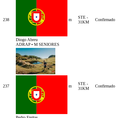
STE -
238
m
Confirmado
31KM
Diogo Abreu
ADRAP
•
M SENIORES
STE -
237
m
Confirmado
31KM
Pedro Freitas