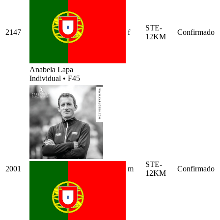
STE-
2147
f
Confirmado
12KM
Anabela Lapa
Individual
•
F45
STE-
2001
m
Confirmado
12KM