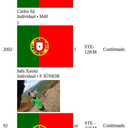
Carlos Sá
Individual
•
M40
I
STE-
2002
f
Confirmado
12KM
Inês Xavier
Individual
•
F JÚNIOR
STE -
92
m
Confirmado