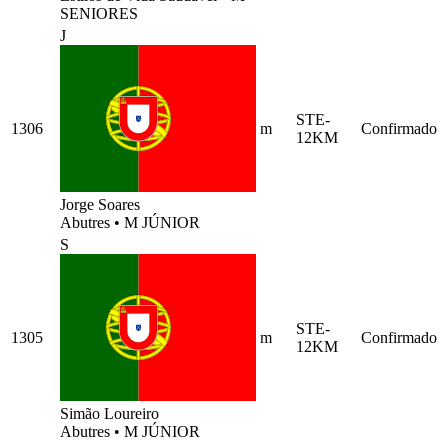
SENIORES
J
STE-
1306
m
Confirmado
12KM
Jorge Soares
Abutres
•
M JÚNIOR
S
STE-
1305
m
Confirmado
12KM
Simão Loureiro
Abutres
•
M JÚNIOR