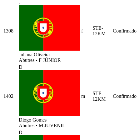
J
STE-
1308
f
Confirmado
12KM
Juliana Oliveira
Abutres
•
F JÚNIOR
D
STE-
1402
m
Confirmado
12KM
Diogo Gomes
Abutres
•
M JUVENIL
D