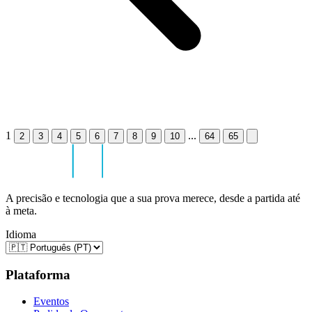
1
...
2
3
4
5
6
7
8
9
10
64
65
A precisão e tecnologia que a sua prova merece, desde a partida até
à meta.
Idioma
Plataforma
Eventos