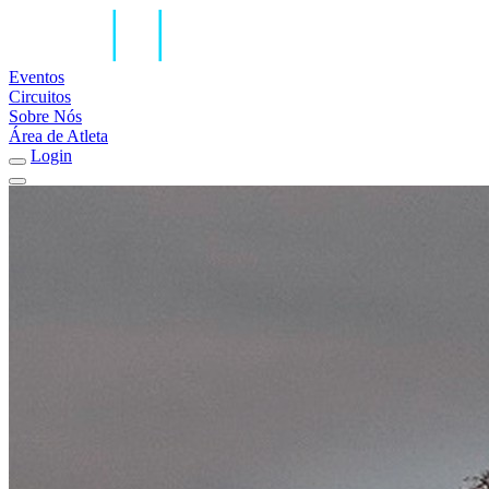
Eventos
Circuitos
Sobre Nós
Área de Atleta
Login