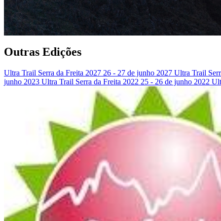
Outras Edições
Ultra Trail Serra da Freita 2027
26 - 27 de junho 2027
Ultra Trail Ser
junho 2023
Ultra Trail Serra da Freita 2022
25 - 26 de junho 2022
Ult