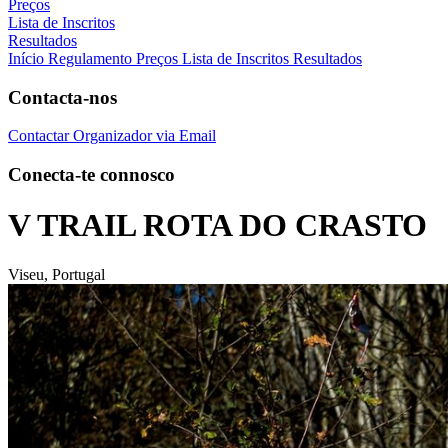
Preços
Lista de Inscritos
Resultados
Início
Regulamento
Preços
Lista de Inscritos
Resultados
Contacta-nos
Contactar Organizador via Email
Conecta-te connosco
V TRAIL ROTA DO CRASTO
Viseu, Portugal