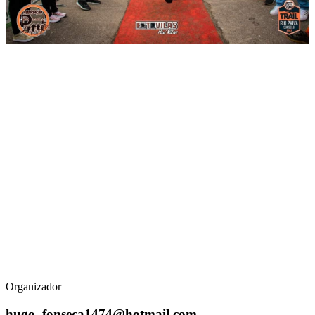
Organizador
hugo_fonseca1474@hotmail.com