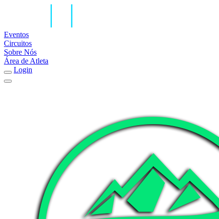
Eventos
Circuitos
Sobre Nós
Área de Atleta
Login