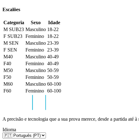
Escalões
Categoria
Sexo
Idade
M SUB23
Masculino
18-22
F SUB23
Feminino
18-22
M SEN
Masculino
23-39
F SEN
Feminino
23-39
M40
Masculino
40-49
F40
Feminino
40-49
M50
Masculino
50-59
F50
Feminino
50-59
M60
Masculino
60-100
F60
Feminino
60-100
A precisão e tecnologia que a sua prova merece, desde a partida até à
Idioma