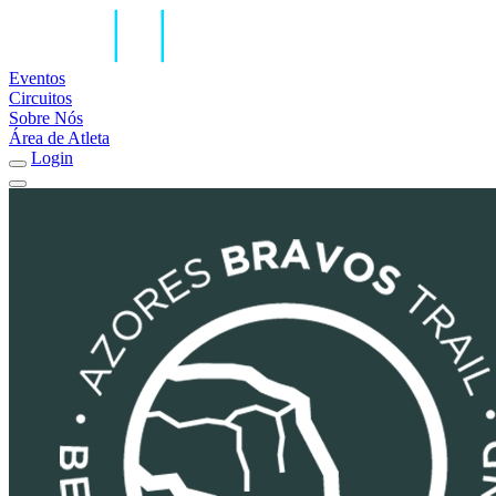
Eventos
Circuitos
Sobre Nós
Área de Atleta
Login