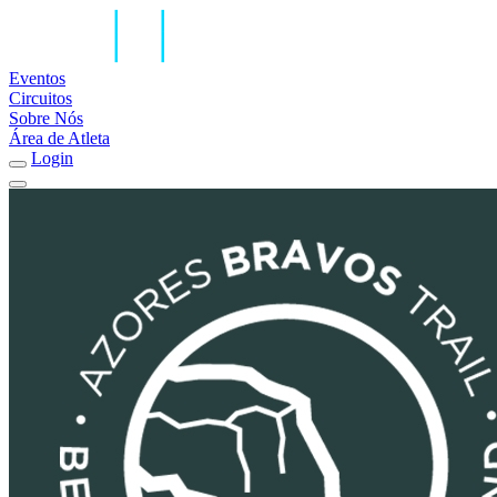
Eventos
Circuitos
Sobre Nós
Área de Atleta
Login