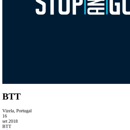
BTT
Vizela, Portugal
16
set 2018
BTT