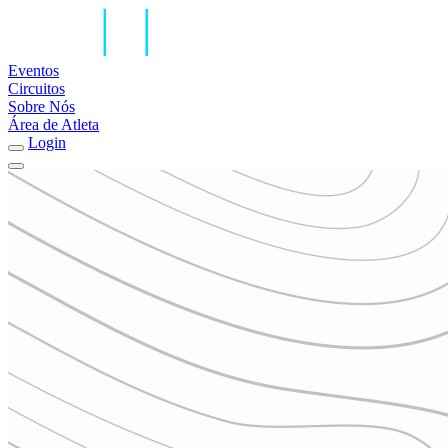
Eventos
Circuitos
Sobre Nós
Área de Atleta
Login