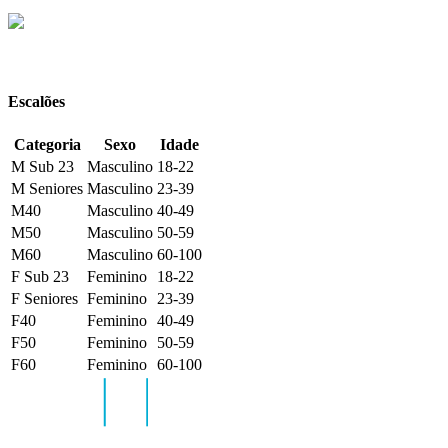
Escalões
Categoria
Sexo
Idade
M Sub 23
Masculino
18-22
M Seniores
Masculino
23-39
M40
Masculino
40-49
M50
Masculino
50-59
M60
Masculino
60-100
F Sub 23
Feminino
18-22
F Seniores
Feminino
23-39
F40
Feminino
40-49
F50
Feminino
50-59
F60
Feminino
60-100