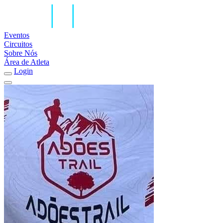
Eventos
Circuitos
Sobre Nós
Área de Atleta
Login