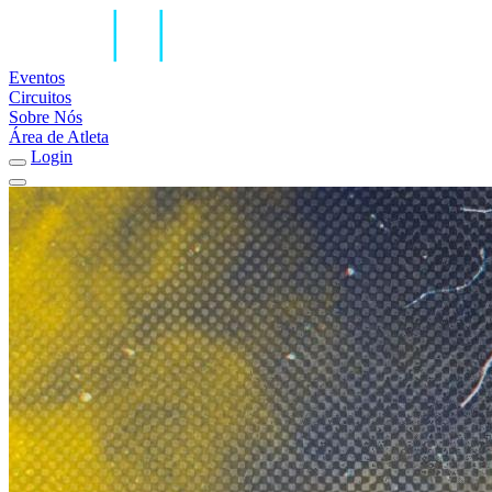
Eventos
Circuitos
Sobre Nós
Área de Atleta
Login