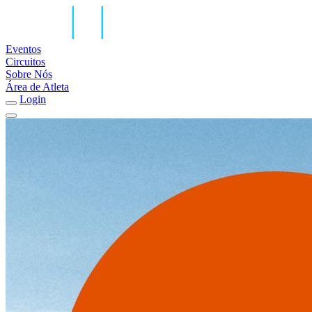
Eventos
Circuitos
Sobre Nós
Área de Atleta
Login