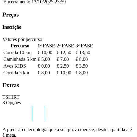
Encerramento
13/10/2025
23:59
Preços
Inscrição
Valores por percurso
Percurso
1ª FASE
2ª FASE
3ª FASE
Corrida 10 km
€ 10,00
€ 12,50
€ 13,50
Caminhada 5 km
€ 5,00
€ 7,00
€ 8,00
Aves KIDS
€ 0,00
€ 2,50
€ 3,50
Corrida 5 km
€ 8,00
€ 10,00
€ 8,00
Extras
TSHIRT
8 Opções
A precisão e tecnologia que a sua prova merece, desde a partida até
à meta.