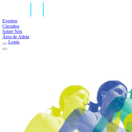
Eventos
Circuitos
Sobre Nós
Área de Atleta
Login