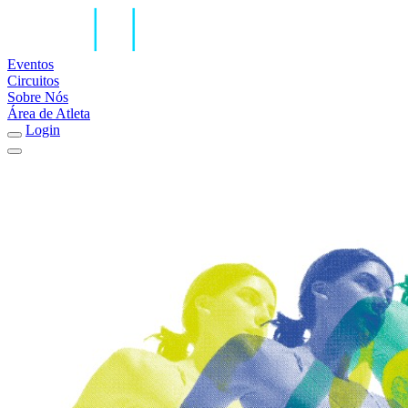
Eventos
Circuitos
Sobre Nós
Área de Atleta
Login